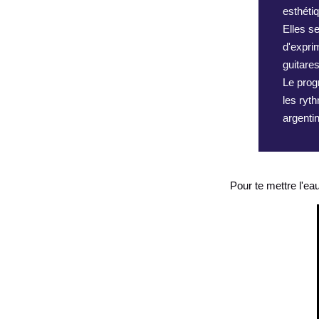
esthéti
Elles s
d'expri
guitares
Le prog
les ryt
argenti
Pour te mettre l'eau