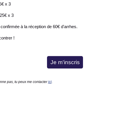
5€ x 3
125€ x 3
t confirmée à la réception de 60€ d'arrhes.
contrer !
Je m'inscris
onne pas, tu peux me contacter
ici
.