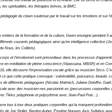
e, les spiritualités, les thérapies brèves, la BMC.
pédagogie du clown soutenue par le travail sur les émotions et sur l’é
 métiers de la formation et de la culture, Gwen enseigne pendant 5 
férents courants pédagogiques ainsi qu’en intelligence collective (Je
du Nous, les Colibris).
corps et l’émotionnel sont primordiaux dans les processus d’apprent
rme en méditation de pleine conscience (Vipassana, MBSR) et en Co
6, elle découvre l’improvisation vocale grâce au musicien Sirco. C’e
t ce que cette pratique convoque : vulnérabilité, puissance, beauté, c
s de différents pédagogues (Nicolas Mahnich, Juliane Deloffre, Gaël 
ale avec des musicien·nes passionné·es (percussions corporelles 
c Tikko, polyphonie et polyrythmie avec Jean-Paul Prat…).
vre tour à tour deux pratiques corporelles qui la marquent profondéme
rès de Joe Stoller, Bastien Auber, Émeline Nguyen, Axis Syllabus ave