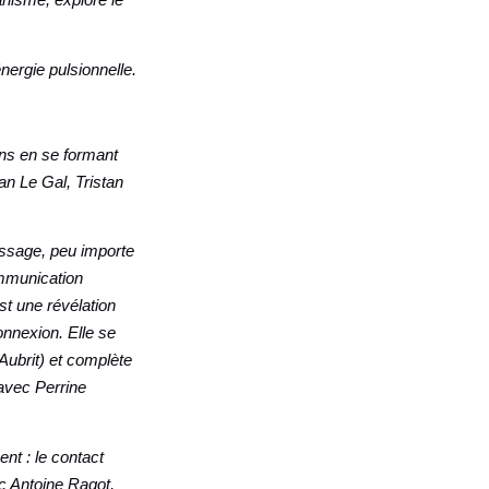
nergie pulsionnelle.
ans en se formant
an Le Gal, Tristan
issage, peu importe
mmunication
st une révélation
onnexion. Elle se
Aubrit) et complète
avec Perrine
nt : le contact
c Antoine Ragot,