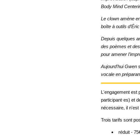
Body Mind Centering
Le clown amène enfi
boîte à outils d’Ér
Depuis quelques an
des poèmes et des t
pour amener l’impr
Aujourd'hui Gwen s
vocale en préparan
L'engagement est po
participant·es) et 
nécessaire, il n'est
Trois tarifs sont po
réduit - 75