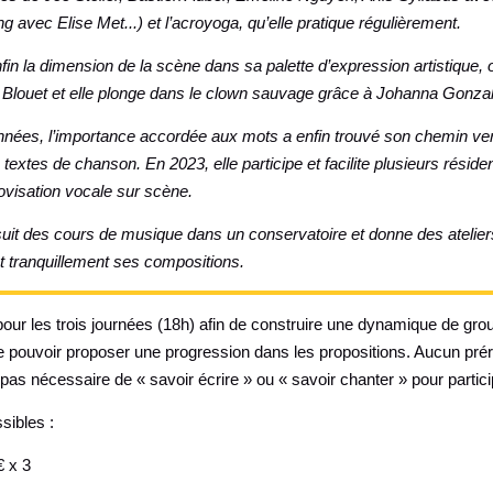
 avec Elise Met...) et l’acroyoga, qu’elle pratique régulièrement.
n la dimension de la scène dans sa palette d’expression artistique, o
ic Blouet et elle plonge dans le clown sauvage grâce à Johanna Gonza
nées, l’importance accordée aux mots a enfin trouvé son chemin vers
extes de chanson. En 2023, elle participe et facilite plusieurs réside
ovisation vocale sur scène.
uit des cours de musique dans un conservatoire et donne des atelier
t tranquillement ses compositions.
ur les trois journées (18h) afin de construire une dynamique de grou
de pouvoir proposer une progression dans les propositions. Aucun prér
 pas nécessaire de « savoir écrire » ou « savoir chanter » pour partici
ssibles :
€ x 3