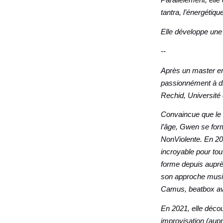
tantra, l’énergétiqu
Elle développe une 
--
Après un master en
passionnément à dif
Rechid, Université 
Convaincue que le 
l’âge, Gwen se fo
NonViolente. En 201
incroyable pour tou
forme depuis auprè
son approche music
Camus, beatbox ave
En 2021, elle décou
improvisation (aup