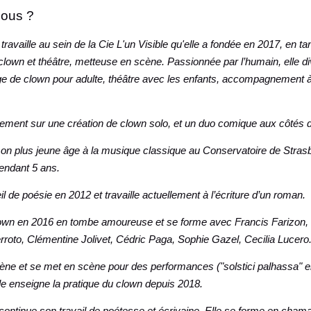
ous ?
availle au sein de la Cie L'un Visible qu'elle a fondée en 2017, en t
lown et théâtre, metteuse en scène.
Passionnée par l’humain, elle div
ge de clown pour adulte, théâtre avec les enfants, accompagnement à 
ellement sur une création de clown solo, et un duo comique aux côtés 
on plus jeune âge à la musique classique au Conservatoire de Strasbo
endant 5 ans.
il de poésie en 2012 et travaille actuellement à l’écriture d’un roman.
lown en 2016 en tombe amoureuse et se forme avec Francis Farizon, E
rroto, Clémentine Jolivet, Cédric Paga, Sophie Gazel, Cecilia Lucero
cène et se met en scène pour des performances ("solstici palhassa" e
lle enseigne la pratique du clown depuis 2018.
 continue son travail de poétesse et écrivaine. Elle se forme en cham