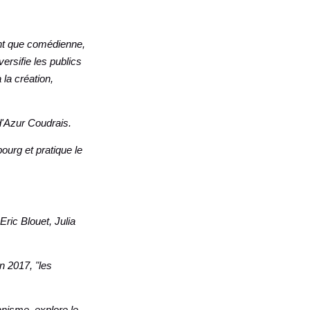
ant que comédienne,
ersifie les publics
la création,
d'Azur Coudrais.
urg et pratique le
ric Blouet, Julia
.
n 2017, "les
anisme, explore le