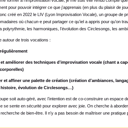
 former à l'improvisation vocale, je me suis vite rendu compte que 
ment pour pouvoir intégrer ce que j'apprenais (en plus du plaisir de jo
donc créé en 2022 le LIV (Lyon Improvisation Vocale), un groupe de p
adaires où chacun·e peut partager ce qu'iel a appris pour qu’on tra
la polyrythmie, les harmoniques, l'évolution des Circlesongs, les ambi
e autour de trois vocations :
 régulièrement
 et améliorer des techniques d’improvisation vocale (chant a cape
corporelles)
 et affiner une palette de création (création d’ambiances, langa
 histoire, évolution de Circlesongs…)
roupe soit auto-géré, avec l'intention est de co-construire un espace 
n·e se sente en sécurité pour explorer avec joie. On cherche à abord
e recherche de bien-être. Il n’y a pas besoin de maîtriser une pratique