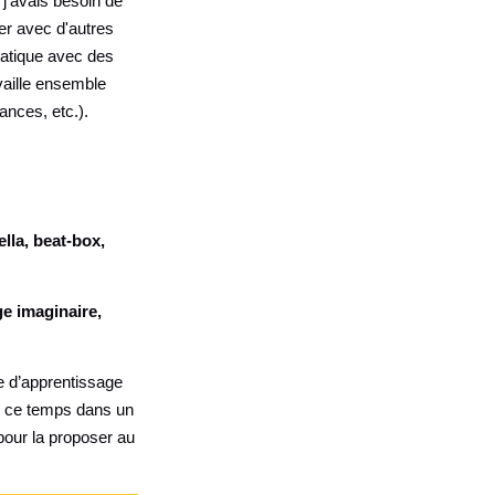
j'avais besoin de
uer avec d'autres
ratique avec des
vaille ensemble
ances, etc.).
lla, beat-box,
ge imaginaire,
de d’apprentissage
er ce temps dans un
 pour la proposer au