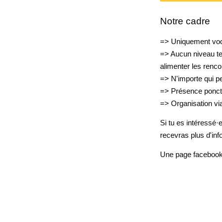
Notre cadre
=> Uniquement voca
=> Aucun niveau te
alimenter les renco
=> N'importe qui peu
=> Présence ponctue
=> Organisation via
Si tu es intéressé·
recevras plus d'info
Une page facebook a