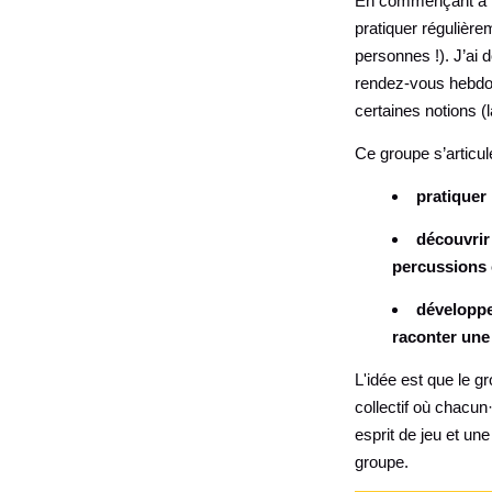
En commençant à me
pratiquer régulière
personnes !). J’ai 
rendez-vous hebdom
certaines notions (
Ce groupe s’articul
pratiquer
découvrir
percussions 
développer
raconter une
L'idée est que le g
collectif où chacu
esprit de jeu et un
groupe.