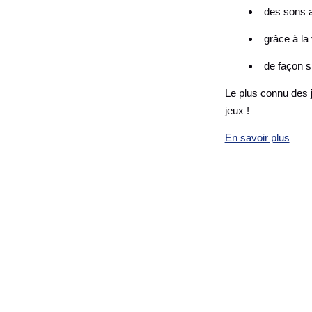
des sons a
grâce à la
de façon 
Le plus connu des je
jeux !
En savoir plus