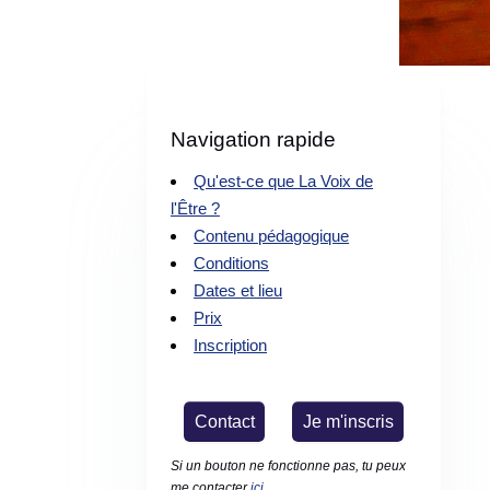
Navigation rapide
Qu'est-ce que La Voix de
l'Être ?
Contenu pédagogique
Conditions
Dates et lieu
Prix
Inscription
Contact
Je m'inscris
Si un bouton ne fonctionne pas, tu peux
me contacter
ici
.