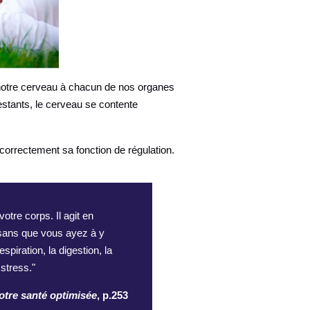
 notre cerveau à chacun de nos organes
restants, le cerveau se contente
 correctement sa fonction de régulation.
otre corps. Il agit en
s sans que vous ayez à y
piration, la digestion, la
stress."
otre santé optimisée
, p.253