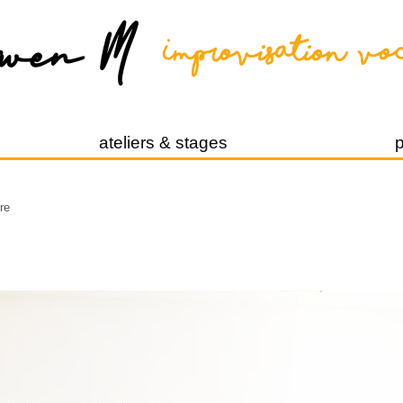
ateliers & stages
p
tre